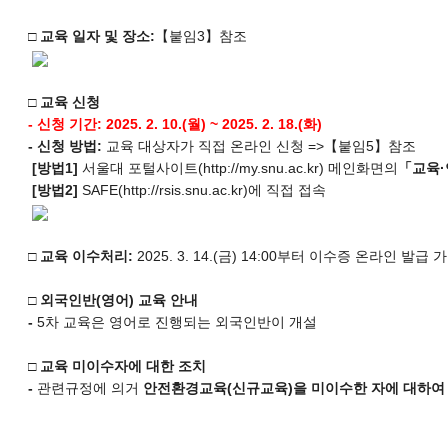
□ 교육 일자 및 장소
:
【붙임3】참조
□ 교육 신청
- 신청 기간: 2025. 2. 10.(월) ~ 2025. 2. 18.(화)
-
신청 방법
:
교육 대상자가 직접 온라인 신청 =>【붙임5】참조
[
방법
1]
서울대 포털사이트(http://my.snu.ac.kr) 메인화면의
「
교육
·
[
방법
2]
SAFE(http://rsis.snu.ac.kr)에 직접 접속
□
교육 이수처리
:
2025. 3. 14.(금) 14:00부터 이수증 온라인 발급 
□
외국인반
(
영어
)
교육 안내
-
5차 교육은 영어로 진행되는 외국인반이 개설
□
교육 미이수자에 대한 조치
-
관련규정에 의거
안전환경교육
(
신규교육
)
을 미이수한 자에 대하