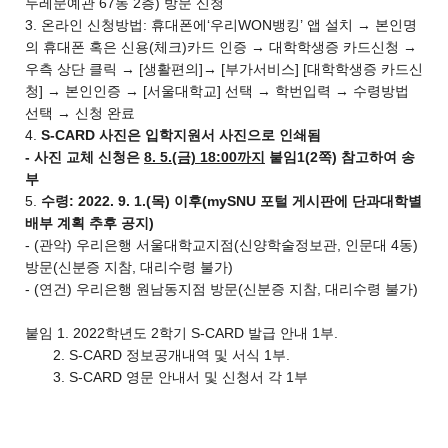
두레문예관 67동 2층) 방문 신청
3. 온라인 신청방법: 휴대폰에‘우리WON뱅킹’ 앱 설치 → 본인명
의 휴대폰 혹은 신용(체크)카드 인증 → 대학학생증 카드신청 →
우측 상단 클릭 → [생활편의]→ [부가서비스] [대학학생증 카드신
청] → 본인인증 → [서울대학교] 선택 → 학번입력 → 수령방법
선택 → 신청 완료
4.
S-CARD 사진은 입학지원서 사진으로 인쇄됨
- 사진 교체 신청은
8. 5.(금) 18:00까지
붙임1(2쪽) 참고하여 송
부
5.
수령: 2022. 9. 1.(목) 이후(mySNU 포털 게시판에 단과대학별
배부 계획 추후 공지)
- (관악) 우리은행 서울대학교지점(신양학술정보관, 인문대 4동)
방문(신분증 지참, 대리수령 불가)
- (연건) 우리은행 원남동지점 방문(신분증 지참, 대리수령 불가)
붙임 1. 2022학년도 2학기 S-CARD 발급 안내 1부.
2. S-CARD 정보공개내역 및 서식 1부.
3. S-CARD 영문 안내서 및 신청서 각 1부