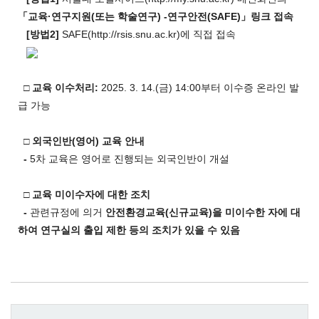
「
교육
·
연구지원
(
또는 학술연구
)
-
연구안전
(SAFE)
」
링크 접속
[
방법
2]
SAFE(http://rsis.snu.ac.kr)에 직접 접속
□
교육 이수처리
:
2025. 3. 14.(금) 14:00부터 이수증 온라인 발
급 가능
□
외국인반
(
영어
)
교육 안내
-
5차 교육은 영어로 진행되는 외국인반이 개설
□
교육 미이수자에 대한 조치
-
관련규정에 의거
안전환경교육
(
신규교육
)
을 미이수한 자에 대
하여
연구실의 출입
제한 등의 조치가 있을 수 있음