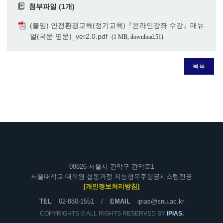
첨부파일 (1개)
(붙임) 안전환경교육(정기교육)『온라인강좌 수강』매뉴
얼(국문 영문)_ver2.0.pdf
(1 MB, download:51)
목록
08826 서울시 관악구 관악로1
서울대학교 대학원 협동과정 지능형우주항공시스템전공
[개인정보처리방침]
TEL
02-880-1551
/
EMAIL
ipias@snu.ac.kr
COPYRIGHTS © ALL RIGHTS RESERVED BY
IPIAS.