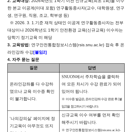
2. 교육대상:
2026학년도 1학기 이전 신규교육(최초 1회)을 이수
한 본교 이공계(미대 포함) 연구활동종사자(교수, 대학원생, 연구
생, 연구원, 직원, 조교, 학부생 등)
※ 2026. 3. 1.기준 재적 상태인 이공계 연구활동종사자는 전부
대상이나 2026학년도 1학기 안전환경 교육(신규교육) 이수자는
당학기 정기교육 미 해당
3. 교육방법:
연구안전통합정보시스템(rsis.snu.ac.kr) 접속 후 온
라인강좌 수강
[붙임2]
4. 자주 묻는 질문
질문
답변
SNUON에서 주차학습을 클릭하
온라인강좌를 다 수강하
여 모든 차시가 수강 완료가 되어
였으나 교육 이수증 확인
있어야 됩니다.
이 불가합니다.
※
이수증 발급은, 온라인강좌 수강 완료 후 [붙
임2]을 참고하시기 바랍니다.
신규교육 이수 여부를 먼저 확인
'나의강의실' 페이지에 정
해주시기 바랍니다.
기교육이 아무것도 뜨지
※
연구안전통합정보시스템(rsis.snu.ac.kr)-